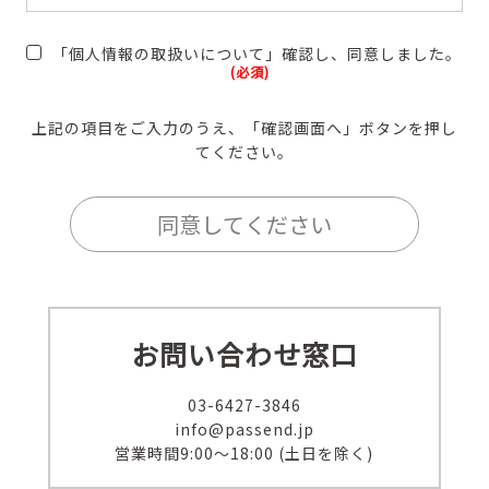
2. 管理者(若しくはその代理人)の氏名又は職名、所属
及び連絡先
「個人情報の取扱いについて」確認し、同意しました。
(必須)
管理者名：個人情報保護管理責任者 篠木 皓平
所属部署：PASSEND株式会社
連絡先：電話03(6427)3846
上記の項目をご入力のうえ、「確認画面へ」ボタンを押し
てください。
3. 個人情報の利用目的
(1)ご本人より直接書面等(ホームページや電子メール
等によるものを含む。以下「書面」という)に記載され
た個人情報を取得する場合の利用目的
分類
利用目的
お問い合わせ窓口
お客様情報
人材紹介業における求職者
情報・メディア事業(シカク
03-6427-3846
ン)登録者情報
info@passend.jp
営業時間
9:00〜18:00 (土日を除く)
株主情報
情報公開、配布物の送付、